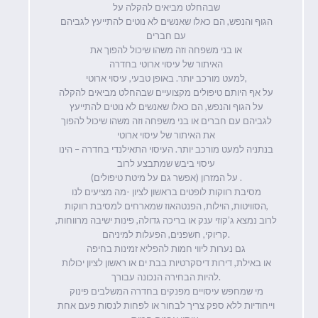
שבהחלט מביאים להקלה על
הגוף והנפש, הם כאלו שאנשים לא נוטים להתייעץ לגביהם
עם חברים
או בני משפחה וזה משהו שיכול להפוך את
האיתור של עיסוי ארוטי בחדרה
למעט מורכב יותר. באופן טבעי, עיסוי ארוטי,
על אף היותם טיפולים מקצועיים שבהחלט מביאים להקלה
על הגוף והנפש, הם כאלו שאנשים לא נוטים להתייעץ
לגביהם עם חברים או בני משפחה וזה משהו שיכול להפוך
את האיתור של עיסוי ארוטי
בנתניה למעט מורכב יותר. העיסוי התאילנדי בחדרה – הינו
עיסוי ביבש שמתבצע לרוב
על המזרון (אפשר גם על מיטת טיפולים) .
מסיבת רווקות לופטים בראשון לציון -מה מציעים לנו
הסוויטות, הוילות, הפנטהאוז שמארחים למסיבת רווקות,
לרוב נמצא ג’קוזי ענק או בריכה גדולה, פינות ישיבה מרווחות,
קריוקי, חשפנים, הפעלות למיניהם.
גם נערות ליווי חמות להפליא זמינות בחיפה
או באילת, דירות דיסקרטיות בבת ים או ראשון לציון יכולות
להיות הבחירה הנכונה עבורך.
מי שמחפש עיסויים מפנקים בחדרה המשלבים פינוק
וייחודיות ללא ספק צריך לבחור או לפחות לנסות פעם אחת