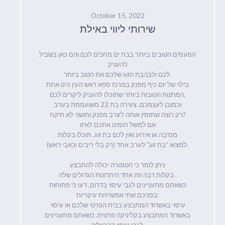
October 15, 2022
שירותי ליווי באילת
המעסים הטובים ביותר בבת ים מחכים לכם והם כאן בשביל
להעניק
לכם ולבן/בת הזוג שלכם את הטוב ביותר.
בילוי של יום כיף מפנק במרכז ספא ראש העין הינו אחת
המתנות הטובות ביותר שתוכלו להעניק ליקרים לכם,
וכמובן לעצמכם. צעירה בת 22 משועממת בערב
רק רוצה שתזמין אותה לערב מפנק וחושני לא תיקח?
אם למשל הזמינו אתכם לאיזו
מסיבה או אירוע ואין לכם בת זוג, תוכלו בקלות
למצוא “בת זוג” לערב אחד (רק בלי ריבים וכאבי ראש).
ניתן לומר כי הטנטרה יכולה להתבצע
בקלות רבה וזה אחד היתרונות הגדולים שלה .
כשאתם מתעניינים לגבי עיסוי בדרום, דעו כי פתוחות
בפניכם שתי אפשרויות עיקריות:
עיסוי באשדוד המתבצע בבית הפרטי שלכם או עיסוי
באשדוד המתבצע בקליניקה פרטית. כשאתם מתעניינים
לגבי עיסוי בהרצליה,