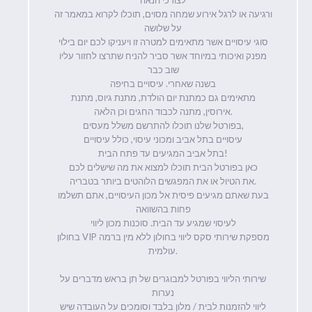
ורגיעה או לרגל אירוע שמחה מסוים, תוכלו לקרוא במאמר זה
על שלושה
סוגי עיסויים אשר מתאימים למטרה זו ויעניקו לכם יום בילוי
מפנק ואיכותי במיוחד אשר סביר להניח שתרצו לחזור עליו
שוב כבר
בשנה שאחרי. עיסויים בחיפה
מתאימים גם כמתנת יום הולדת, מתנת גיוס, מתנת
אירוסין, מתנה לכבוד החגים וכן הלאה.
בפורטל שלנו תוכלו להתרשם משלל מעסים,
עיסויים בתל אביב ומכוני עיסוי, כולל עיסויים
בתל אביב המגיעים עד פתח הבית!
כאן בפורטל הבית תוכלו למצוא את מה שישלים לכם
את הטיול או את המפגשים הלוהטים ביותר בטבריה.
בעת שאתם מגיעים פיסית אל מכון העיסויים, אתם תשלמו
פחות בהשוואה
לעיסוי שמגיע עד הבית. סוכנות מכון ליווי
בחולון VIP מספקת שירותי סקס ליווי בחולון ללא מין ברמה
עולמית.
שירותי הליווי בפורטל למבוגרים של תן בראש מדברים על
נערות
ליווי להזמנות לבית / מלון בלבד וסומכים על העובדה שיש