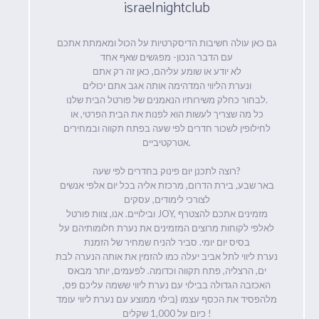
israelnightclub
גם כאן עולה חשיבות הדיסקרטיות על הכול ומאמתת אתכם
עם הדבר הנכון- מפגשים שאף אחד
לא יודע או שומע עליהם, כאן זה רק אתם
ונערת הליווי המדהימה אותה אגב אתם יכולים
לבחור כחלק משירותיו הנאמנים של פורטל הבית שלנו.
כל מה שצריך לעשות הוא לפנות את הבית הפרטי, או
לחילופין לשכור חדרים לפי שעה בפתח תקווה ובמחירים
אטרקטיביים.
רוצה לתכנן יום פינוק בחדרים לפי שעה?
באר שבע, בירת הדרום, מרכזת אליה בכל יום אלפי אנשים
לצורכי לימודים, עסקים
ובילויים. אנו, צוות פורטל JOY, מזמינים אתכם להצטרף
לאלפי לקוחות מרוצים המזמינים את נערת חלומותיהם על
בסיס יום יומי. סביר להניח שמחיר של הזמנת
נערת ליווי לתל אביב יעלה כמו להזמין את אותה הנערה לבת
ים, הרצליה, פתח תקווה וכדומה. לפעמים, יותר מבאס
האכזבה הגדולה בבילוי עם נערת ליווי ששמה עליכם פס,
מלהפסיד את הכסף עצמו (בילוי ממוצע עם נערת ליווי עומד
כיום על 1,000 שקלים !