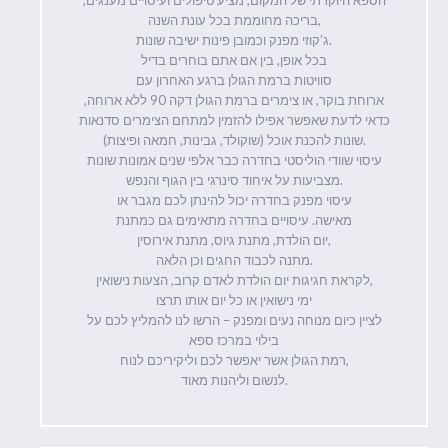
בריכה מחוממת בכל עונת השנה,
ג’קוזי מפנק וכמובן פינות ישיבה שונות.
בכל אופן, בין אם אתם בוחרים בדיל
סוויטות ברמת הגולן ברגע האחרון עם
ארוחת בוקר, או צימרים ברמת הגולן דקה 90 ללא ארוחה,
כדאי לדעת שאפשר אפילו להזמין למתחם הצימרים סדנאות
שונות להכנת אוכל (שוקולד, גבינות, חמאה ופיצות).
עיסוי שוודי הוליסטי בחדרה כבר אלפי שנים אמונות שונות
מצביעות על איחוד סינרגי בין הגוף והנפש.
עיסוי מפנק בחדרה יכול להינתן לכם מגבר או
מאישה. עיסויים בחדרה מתאימים גם כמתנת
יום הולדת, מתנת גיוס, מתנת אירוסין,
מתנה לכבוד החגים וכן הלאה.
לקראת חגיגות יום הולדת לאדם קרוב, הצעות נישואין,
ימי נישואין או כל יום אותו תרצו
לציין כיום מנוחה נעים ומפנק – הרשו לנו להמליץ לכם על
בילוי במרכז ספא
רמת הגולן אשר יאפשר לכם וליקיריכם לנוח,
לנשום וליהנות מאוד.