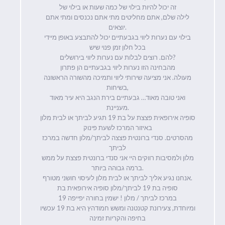
זה יכול להיות בילוי של כמה שעות או בילוי של
לילה שלם, אתם מחליטים מתי אתם נכנסים ומתי אתם
יוצאים.
בילוי עם נערות ליווי בגבעתיים יכול להתבצע באופן מיידי
בכל חלון זמן פנוי שיש
להם. רוצים לבלות עם נערות ליווי בירושלים?
מהבחינה הזו נערות ליווי בגבעתיים הן פתרון
מעולה. אני מציעה שירותי ליווי ותמיכה מהשורה הראשונה
בשיחות,
ואני טובה מאוד… גבעתיים בירת הנגב היא עיר מאוד
מעניינת.
סופיה אירופאית פצצת על בת 19 תגיע לביתך או לבית מלון
באיזור המרכז לשעת פינוק
מהסרטים. סנדי ברונטית פצצה לביתך/מלון חדשה במרכז
לביתך
מלון ולמסיבות רווקים היי אני סנדי ברונטית פצצת על ממש
ברמה גבוהה ביותר.
אנחנו נגיע אליך לביתך או לבית מלון לעיסוי חושני מטורף.
סופיה בת 19 לביתך/מלון סופיה אירופאית בת
19 במרכז לביתך / מלון ! ישמין בחורה יפייפה
ומיוחדת, צעירונת קטנטנה ומשש חמודהץ היא בת 19 עכשיו
בחיפה והקריות זמינה