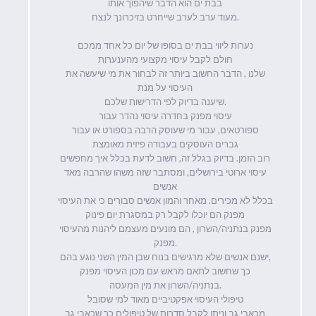
בבת ים הוא הדבר שיהפוך אותו
מעוד ערב לערב שייחרט בזיכרונך לנצח.
נערות ליווי בבת ים בסופו של יום כל אחד ממכם
חולם לקבל עיסוי מקצועי מהענערות
שלנו , הדבר החשוב ביותר זה לבחור את מי שיעשה את
העיסוי על מנת
שיענה בדיוק לפי הדרישות שלכם.
עיסוי מפנק בחדרה עיסוי נהדר עבור
ספורטאים, עבור מי שעוסק הרבה בספורט או עבור
גברים העוסקים בעבודה פיזית מאומצת
רוב הזמן. בדיוק בגלל זה, חשוב לדעת בכלל איך מחפשים
עיסוי ארוטי בירושלים, ומסתבר שזה משהו שהרבה מאד
אנשים
בכלל לא מכירים. מאחר והמון אנשים סבורים כי את העיסוי
מפנק הם יוכלו לקבל רק במסגרת יום פינוק
מפנק בנתניה/השרון , הם מונעים מעצמם ליהנות מהעיסוי
מפנק.
ישנם אנשים שלא מרגישים בנוח שבן המין השני נוגע בהם,
כך שחשוב לתאם מראש עם מכון העיסוי מפנק
בנתניה/השרון את מין המעסה.
טיפולי העיסוי אפקטיביים מאוד למי שסובל
מכאבי גב וניתן לקבל סדרות של טיפולים כך שכאבי גב