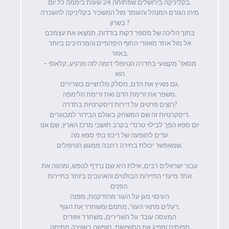
בקליניקה בירושלים שפתוחה 24 שעות ביממה כל יום.
מיהו הגורם המנהל והעומד מול המשכיר בקליניקה להשכרה
בשרון ?
בתוך הליכה של מספר דקות בודדות, תמצאו את עצמכם
אל מול אחד מאזורי החוף היפהפיים והמרהיבים ביותר
באזור.
מסאז׳ מקצועי בחדרה הטיפולי דומה לזה מרגיע, קלאסי –
הוא
גם מאיץ את הדם, מסלק מלחציים בשרירים,
משפר את זרימת הדם ואת זרימת הלימפה.
רוצים פרטים על דירות דיסקרטיות בחדרה?
דיסקרטיות זה שם המשחק בעולם הבידור למבוגרים.
יום ספא הפך לבילוי טרנדי בקרב תושבי מרכז הארץ, שם אנו
עדים לתופעה של ריכוז בתי ספא מה
שמאפשר יכולת בחירה רחבה ממגוון הטיפולים.
עבור ישראלים רבים, אילת היא שם נרדף לנופש, ומהווה את
אחד מיעדי התיירות הבולטים והאהובים ביותר בתיירות
הפנים.
העיסוי מגן על העור מהזדקנות, מפנה
רעלים מתאי העור, מחמם ומשחרר את הגוף.
המעסה עובד על השרירים, משחרר אזורים
תפוסים ומפיג את התשישות. חופשה באווירה חמימה