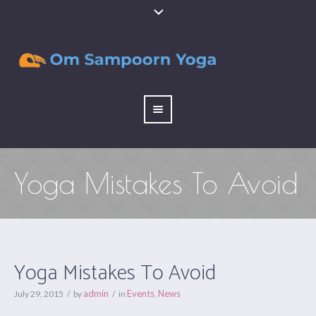
Yoga Mistakes To Avoid
Yoga Mistakes To Avoid
admin
Events
News
July 29, 2015
by
in
,