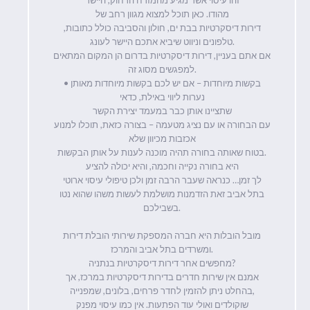
מהודו. כאן תוכל למצוא מגוון רחב של
דירות דיסקרטיות בבת ים, חולון והסביבה כולל כתובות,
טלפונים וניווט שיביא אתכם היישר לעונג.
אם אתם בעניין, דירות דיסקרטיות בדרום הן המקום המתאים
למפגשים מסוג זה.
• בקשות מיוחדות – אם יש לכם בקשות מיוחדות מאותן
נערות ליווי באילת, כדאי
שתציינו אותן כבר במעמד יצירת הקשר
עם הבחורה או עם נציג מטעמה – בצורה כזאת, תוכלו למנוע
אכזבות מכיוון שלא
בטוח שאותה בחורה תהיה מוכנה לענות על אותן הבקשות.
היא בחורה נקייה וחכמה, והיא יכולה להציע
לך זמן… כנראה שעבר הרבה זמן ולכן טיפולי עיסוי ארוטי
בתל אביב זאת הזדמנות מושלמת לעשות משהו שהוא נטו
בשבילכם.
מובל הובלות היא חברה המספקת שירותי הובלת דירות
ומשרדים בתל אביב והמרכז.
מחפשים אחר דירות דיסקרטיות בנתניה?
אמנם אין שירות חדרים בדירות דיסקרטיות במרכז, אך
בהחלט ניתן להזמין לחדר פרחים, בלונים, שמפנייה,
שוקולדים ואולי עוד הפתעות. אין כמו עיסוי מפנק