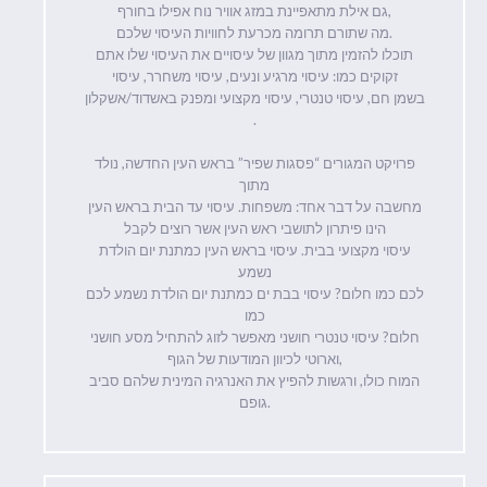
גם אילת מתאפיינת במזג אוויר נוח אפילו בחורף,
מה שתורם תרומה מכרעת לחוויות העיסוי שלכם.
תוכלו להזמין מתוך מגוון של עיסויים את העיסוי שלו אתם
זקוקים כמו: עיסוי מרגיע ונעים, עיסוי משחרר, עיסוי
בשמן חם, עיסוי טנטרי, עיסוי מקצועי ומפנק באשדוד/אשקלון
.
פרויקט המגורים “פסגות שפיר” בראש העין החדשה, נולד
מתוך
מחשבה על דבר אחד: משפחות. עיסוי עד הבית בראש העין
הינו פיתרון לתושבי ראש העין אשר רוצים לקבל
עיסוי מקצועי בבית. עיסוי בראש העין כמתנת יום הולדת
נשמע
לכם כמו חלום? עיסוי בבת ים כמתנת יום הולדת נשמע לכם
כמו
חלום? עיסוי טנטרי חושני מאפשר לזוג להתחיל מסע חושני
וארוטי לכיוון המודעות של הגוף,
המוח כולו, ורגשות להפיץ את האנרגיה המינית שלהם סביב
גופם.