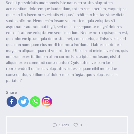
Sed ut perspiciatis unde omnis iste natus error sit voluptatem
accusantium doloremque laudantium, totam rem aperiam, eaque ipsa
quae ab illo inventore veritatis et quasi architecto beatae vitae dicta
sunt explicabo. Nemo enim ipsam voluptatem quia voluptas sit
aspernatur aut odit aut fugit, sed quia consequuntur magni dolores
eos qui ratione voluptatem sequi nesciunt. Neque porro quisquam est,
qui dolorem ipsum quia dolor sit amet, consectetur, adipisci velit, sed
quia non numquam eius modi tempora incidunt ut labore et dolore
magnam aliquam quaerat voluptatem. Ut enim ad minima veniam, quis
nostrum exercitationem ullam corporis suscipit laboriosam, nisi ut
aliquid ex ea commodi consequatur? Quis autem vel eum iure
reprehenderit qui in ea voluptate velit esse quam nihil molestiae
consequatur, vel illum qui dolorem eum fugiat quo voluptas nulla
pariatur?
Share
13721
0